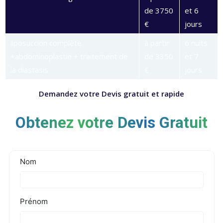
de 3750
et 6
€
jours
liposuccion complète
à partir
6 nuits
+abdominoplastie + traitement de
de 3350
et 7
la diastasis
€
jours
Demandez votre Devis gratuit et rapide
Obtenez votre Devis Gratuit