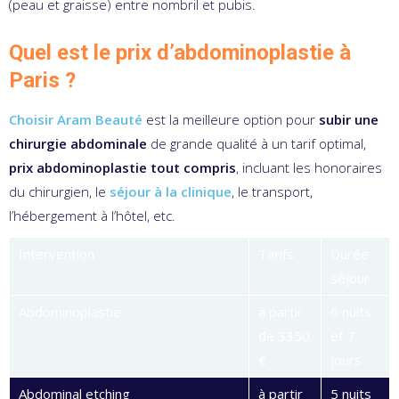
(peau et graisse) entre nombril et pubis.
Quel est le prix d’abdominoplastie à
Paris ?
Choisir Aram Beauté
est la meilleure option pour
subir une
chirurgie abdominale
de grande qualité à un tarif optimal,
prix abdominoplastie tout compris
, incluant les honoraires
du chirurgien, le
séjour à la clinique
, le transport,
l’hébergement à l’hôtel, etc.
Intervention
Tarifs
Durée
séjour
Abdominoplastie
à partir
6 nuits
de 3350
et 7
€
jours
Abdominal etching
à partir
5 nuits