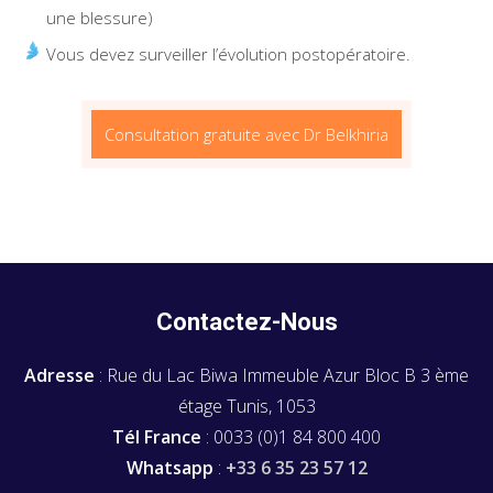
une blessure)
Vous devez surveiller l’évolution postopératoire.
Consultation gratuite avec Dr Belkhiria
Contactez-Nous
Adresse
: Rue du Lac Biwa Immeuble Azur Bloc B 3 ème
étage Tunis, 1053
Tél France
: 0033 (0)1 84 800 400
Whatsapp
:
+33 6 35 23 57 12