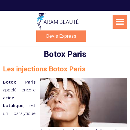
Skip
to
content
Devis Express
Botox Paris
Les injections Botox Paris
Botox Paris
appelé encore
acide
botulique
, est
un paralytique