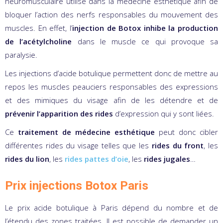
neuromusculaire utilisé dans la médecine esthétique afin de
bloquer l’action des nerfs responsables du mouvement des
muscles. En effet, l’
injection de Botox
inhibe la production
de l’acétylcholine
dans le muscle ce qui provoque sa
paralysie.
Les injections d’acide botulique permettent donc de mettre au
repos les muscles peauciers responsables des expressions
et des mimiques du visage afin de les détendre et de
prévenir l’apparition des rides
d’expression qui y sont liées.
Ce
traitement de médecine esthétique
peut donc cibler
différentes rides du visage telles que les
rides du front
, les
rides du lion
, les
rides pattes d’oie
, les
rides jugales
…
Prix injections Botox Paris
Le prix acide botulique à Paris dépend du nombre et de
l’étendu des zones traitées. Il est possible de demander un