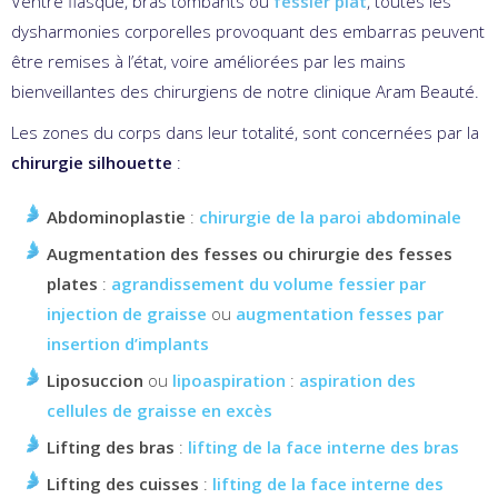
Ventre flasque, bras tombants ou
fessier plat
, toutes les
dysharmonies corporelles provoquant des embarras peuvent
être remises à l’état, voire améliorées par les mains
bienveillantes des chirurgiens de notre clinique Aram Beauté.
Les zones du corps dans leur totalité, sont concernées par la
chirurgie silhouette
:
Abdominoplastie
:
chirurgie de la paroi abdominale
Augmentation des fesses
ou chirurgie des fesses
plates
:
agrandissement du volume fessier par
injection de graisse
ou
augmentation fesses par
insertion d’implants
Liposuccion
ou
lipoaspiration
:
aspiration des
cellules de graisse en excès
Lifting des bras
:
lifting de la face interne des bras
Lifting des cuisses
:
lifting de la face interne des