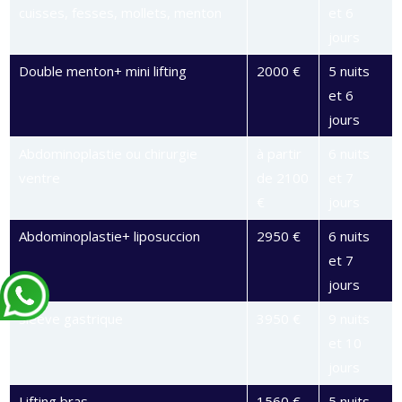
cuisses, fesses, mollets, menton
et 6
jours
Double menton+ mini lifting
2000 €
5 nuits
et 6
jours
Abdominoplastie ou chirurgie
à partir
6 nuits
ventre
de 2100
et 7
€
jours
Abdominoplastie+ liposuccion
2950 €
6 nuits
et 7
jours
Sleeve gastrique
3950 €
9 nuits
et 10
jours
Lifting bras
1560 €
5 nuits