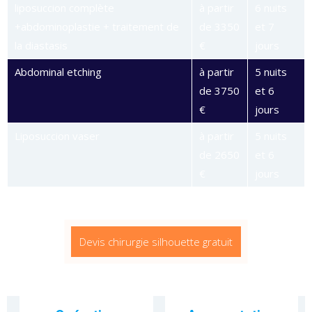
liposuccion complète
à partir
6 nuits
+abdominoplastie + traitement de
de 3350
et 7
la diastasis
€
jours
Abdominal etching
à partir
5 nuits
de 3750
et 6
€
jours
Liposuccion vaser
à partir
5 nuits
de 2650
et 6
€
jours
Devis chirurgie silhouette gratuit