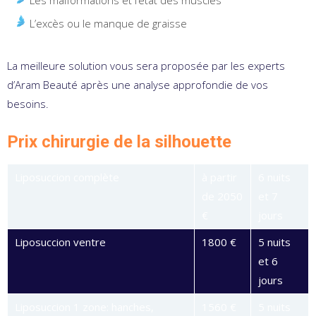
Les malformations et l’état des muscles
L’excès ou le manque de graisse
La meilleure solution vous sera proposée par les experts
d’Aram Beauté après une analyse approfondie de vos
besoins.
Prix chirurgie de la silhouette
Liposuccion complète
à partir
6 nuits
de 2050
et 7
€
jours
Liposuccion ventre
1800 €
5 nuits
et 6
jours
Liposuccion 1 zone: hanches,
1560 €
5 nuits