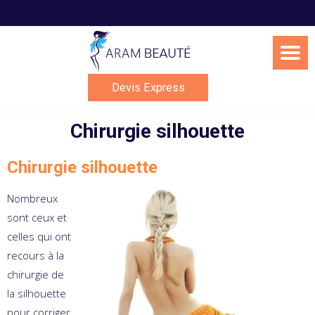
Skip
to
content
Devis Express
Chirurgie silhouette
Chirurgie silhouette
Nombreux
sont ceux et
celles qui ont
recours à la
chirurgie de
la silhouette
pour corriger