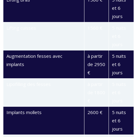
et 6
jours
Lifting cuisses
1560 €
5 nuits
et 6
jours
Augmentation fesses avec
à partir
5 nuits
implants
de 2950
et 6
€
jours
Lipofilling des fesses
à partir
5 nuits
de 1800
et 6
€
jours
Implants mollets
2600 €
5 nuits
et 6
jours