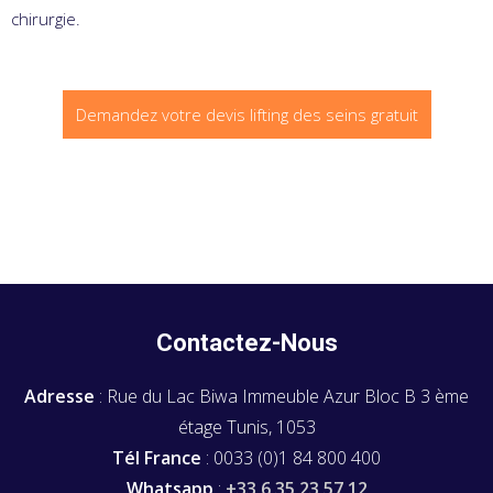
chirurgie.
Demandez votre devis lifting des seins gratuit
Contactez-Nous
Adresse
: Rue du Lac Biwa Immeuble Azur Bloc B 3 ème
étage Tunis, 1053
Tél France
: 0033 (0)1 84 800 400
Whatsapp
:
+33 6 35 23 57 12