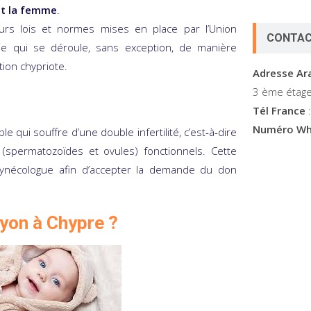
et la femme
.
urs lois et normes mises en place par l’Union
CONTAC
e qui se déroule, sans exception, de manière
tion chypriote.
Adresse A
3 ème étage
Tél France
:
Numéro Wh
ui souffre d’une double infertilité, c’est-à-dire
spermatozoïdes et ovules) fonctionnels. Cette
gynécologue afin d’accepter la demande du don
yon à Chypre ?