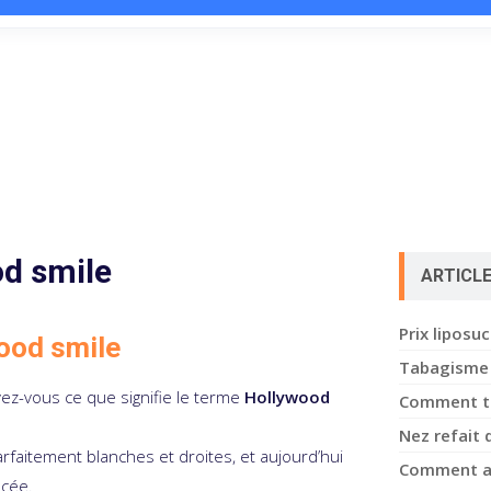
d smile
ARTICL
Prix liposu
ood smile
Tabagisme 
ez-vous ce que signifie le terme
Hollywood
Comment tra
Nez refait 
arfaitement blanches et droites, et aujourd’hui
Comment av
ncée.