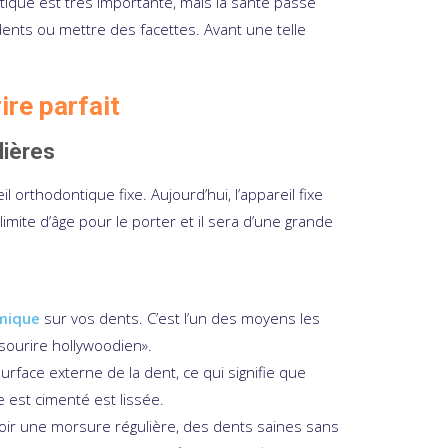
tique est très importante, mais la santé passe
dents ou mettre des facettes. Avant une telle
re parfait
lières
 orthodontique fixe. Aujourd’hui, l’appareil fixe
imite d’âge pour le porter et il sera d’une grande
amique
sur vos dents. C’est l’un des moyens les
sourire hollywoodien».
rface externe de la dent, ce qui signifie que
e est cimenté est lissée.
oir une morsure régulière, des dents saines sans