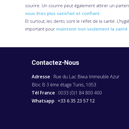
sourire. Un sourire peut également attirer un parten
vous êtes plus satisfait et confiant
.
Et surtout, les dents sont le reflet de la santé. L’hy
important pour
maintenir non seulement la santé
Contactez-Nous
Adresse
: Rue du Lac Biwa Immeuble Azur
Bloc B 3 ème étage Tunis, 1053
Tél France
: 0033 (0)1 84 800 400
Whatsapp
:
+33 6 35 23 57 12