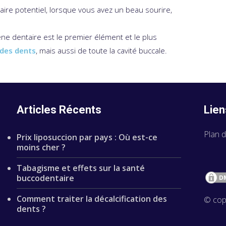
aire potentiel, lorsque vous avez un beau sourire,
giène dentaire est le premier élément et le plus
 des dents
, mais aussi de toute la cavité buccale.
Articles Récents
Lien
Plan d
Prix liposuccion par pays : Où est-ce
moins cher ?
Tabagisme et effets sur la santé
buccodentaire
Comment traiter la décalcification des
© cop
dents ?