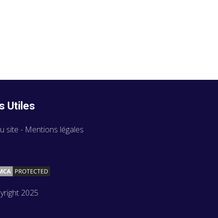
s Utiles
u site
-
Mentions légales
yright 2025