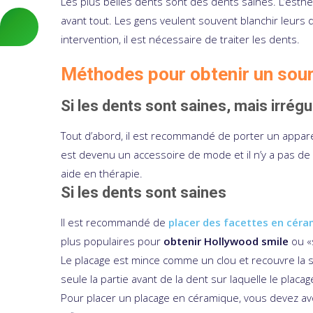
Les plus belles dents sont des dents saines. L’esthé
avant tout. Les gens veulent souvent blanchir leurs 
intervention, il est nécessaire de traiter les dents.
Méthodes pour obtenir un souri
Si les dents sont saines, mais irrégu
Tout d’abord, il est recommandé de porter un appareil
est devenu un accessoire de mode et il n’y a pas de l
aide en thérapie.
Si les dents sont saines
Il est recommandé de
placer des facettes en cér
plus populaires pour
obtenir Hollywood smile
ou «
Le placage est mince comme un clou et recouvre la su
seule la partie avant de la dent sur laquelle le placag
Pour placer un placage en céramique, vous devez av